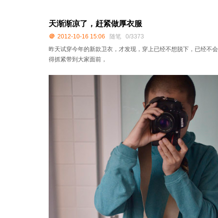
天渐渐凉了，赶紧做厚衣服
＠
2012-10-16 15:06
随笔
0/3373
昨天试穿今年的新款卫衣，才发现，穿上已经不想脱下，已经不会
得抓紧带到大家面前，