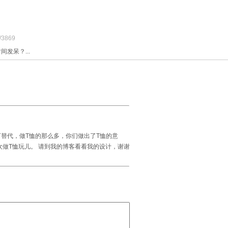
/3869
发呆？...
替代，做T恤的那么多，你们做出了T恤的意
欢做T恤玩儿。 请到我的博客看看我的设计，谢谢